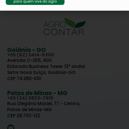
para quem vive do agro
Goiânia - GO
+55 (62) 3414-9300
Avenida C-255, 400
Eldorado Business Tower 13° andar
Setor Nova Suíça, Goiânia-GO
CEP 74.280-010
Patos de Minas - MG
+55 (34) 3823-7915
Rua Olegário Maciel, 77 - Centro,
Patos de Minas-MG
CEP 38.700-122