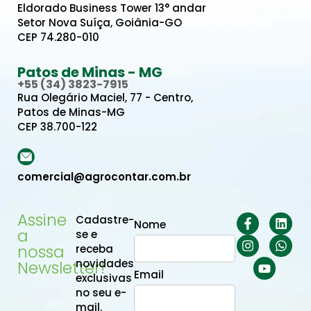
Eldorado Business Tower 13° andar
Setor Nova Suíça, Goiânia-GO
CEP 74.280-010
Patos de Minas - MG
+55 (34) 3823-7915
Rua Olegário Maciel, 77 - Centro,
Patos de Minas-MG
CEP 38.700-122
comercial@agrocontar.com.br
Assine
Cadastre-
Nome
a
se e
nossa
receba
novidades
Newsletter!
Email
exclusivas
no seu e-
mail.