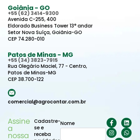
Goiânia - GO
+55 (62) 3414-9300
Avenida C-255, 400
Eldorado Business Tower 13° andar
Setor Nova Suíça, Goiânia-GO
CEP 74.280-010
Patos de Minas - MG
+55 (34) 3823-7915
Rua Olegário Maciel, 77 - Centro,
Patos de Minas-MG
CEP 38.700-122
comercial@agrocontar.com.br
Assine
Cadastre-
Nome
a
se e
nossa
receba