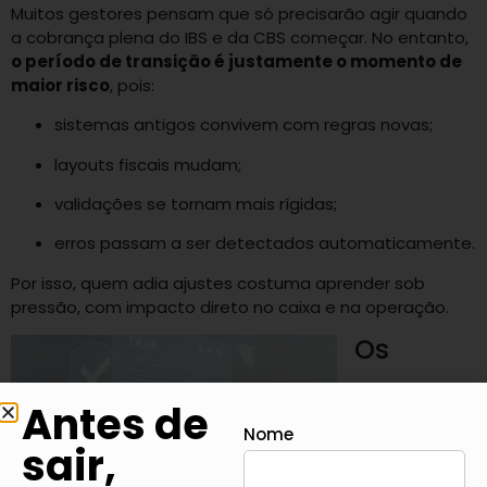
Muitos gestores pensam que só precisarão agir quando
a cobrança plena do IBS e da CBS começar. No entanto,
o período de transição é justamente o momento de
maior risco
, pois:
sistemas antigos convivem com regras novas;
layouts fiscais mudam;
validações se tornam mais rígidas;
erros passam a ser detectados automaticamente.
Por isso, quem adia ajustes costuma aprender sob
pressão, com impacto direto no caixa e na operação.
Os
Antes de
Nome
sair,