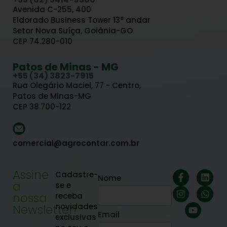
Avenida C-255, 400
Eldorado Business Tower 13° andar
Setor Nova Suíça, Goiânia-GO
CEP 74.280-010
Patos de Minas - MG
+55 (34) 3823-7915
Rua Olegário Maciel, 77 - Centro,
Patos de Minas-MG
CEP 38.700-122
comercial@agrocontar.com.br
Assine
Cadastre-
Nome
a
se e
nossa
receba
novidades
Newsletter!
Email
exclusivas