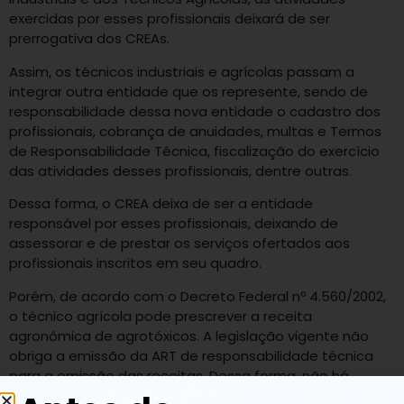
exercidas por esses profissionais deixará de ser
prerrogativa dos CREAs.
Assim, os técnicos industriais e agrícolas passam a
integrar outra entidade que os represente, sendo de
responsabilidade dessa nova entidade o cadastro dos
profissionais, cobrança de anuidades, multas e Termos
de Responsabilidade Técnica, fiscalização do exercício
das atividades desses profissionais, dentre outras.
Dessa forma, o CREA deixa de ser a entidade
responsável por esses profissionais, deixando de
assessorar e de prestar os serviços ofertados aos
profissionais inscritos em seu quadro.
Porém, de acordo com o Decreto Federal nº 4.560/2002,
o técnico agrícola pode prescrever a receita
agronômica de agrotóxicos. A legislação vigente não
obriga a emissão da ART de responsabilidade técnica
para a emissão das receitas. Dessa forma, não há
impedimento para que os técnicos continuem a emitir