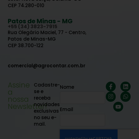
CEP 74.280-010
Patos de Minas - MG
+55 (34) 3823-7915
Rua Olegário Maciel, 77 - Centro,
Patos de Minas-MG
CEP 38.700-122
comercial@agrocontar.com.br
Assine
Cadastre-
Nome
a
se e
nossa
receba
novidades
Newsletter!
Email
exclusivas
no seu e-
mail.