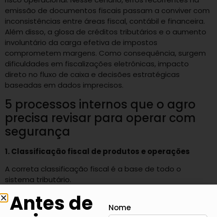
emissão de documentos fiscais passam a conviver com
inconsistências entre áreas fiscal, contábil e financeira.
Além disso, a glosa de créditos tributários e o aumento
involuntário da carga efetiva de impostos
comprometem margens. Como consequência, surgem
dificuldades em fiscalizações eletrônicas, impacto
direto no fluxo de caixa e decisões estratégicas
baseadas em dados imprecisos.
5 processos internos que o agro
precisa revisar para operar com
segurança
1. Classificação fiscal de produtos e operações
A correta classificação fiscal é a base de todo o
sistema tributário.
Antes de
Na transição, erros em NCM, CFOP e enquadramentos
Nome
tendem a gerar inconsistências automáticas, afetando