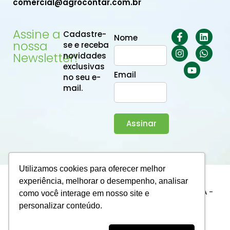
comercial@agrocontar.com.br
Assine a
Cadastre-
Nome
nossa
se e receba
Newsletter!
novidades
exclusivas
Email
no seu e-
mail.
Assinar
Utilizamos cookies para oferecer melhor
experiência, melhorar o desempenho, analisar
2025 © Agrocontar. Todos os direitos reservados
AGROCONTAR BHUB SERVICOS ADMINISTRATIVOS LTDA -
como você interage em nosso site e
CNPJ 63.229.644/0001-76
personalizar conteúdo.