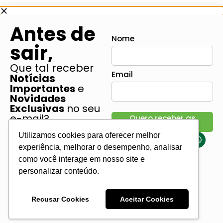
Antes de
Nome
sair,
Que tal receber
Email
Notícias
Importantes
e
Novidades
Exclusivas
no seu
e-mail?
Quero receber as
Novidades
Utilizamos cookies para oferecer melhor
Assine a nossa
experiência, melhorar o desempenho, analisar
Newsletter!
como você interage em nosso site e
personalizar conteúdo.
Sem enrolação, sem spam -
Recusar Cookies
Aceitar Cookies
só o que realmente importa
para quem vive do agro