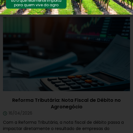
só o que realmente importa
CONTINUE LENDO →
para quem vive do agro
Reforma Tributária: Nota Fiscal de Débito no
Agronegócio
16/04/2026
Com a Reforma Tributária, a nota fiscal de débito passa a
impactar diretamente o resultado de empresas do