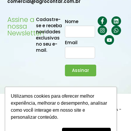
comercial@agrocontar.com.br
Assine a
Cadastre-
Nome
nossa
se e receba
Newsletter!
novidades
exclusivas
Email
no seu e-
mail.
Assinar
Utilizamos cookies para oferecer melhor
experiência, melhorar o desempenho, analisar
2025 © Agrocontar. Todos os direitos reservados
AGROCONTAR BHUB SERVICOS ADMINISTRATIVOS LTDA -
como você interage em nosso site e
CNPJ 63.229.644/0001-76
personalizar conteúdo.