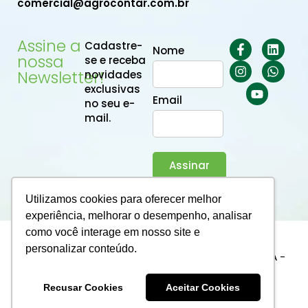
comercial@agrocontar.com.br
Assine a
Cadastre-
Nome
nossa
se e receba
Newsletter!
novidades
exclusivas
Email
no seu e-
mail.
Assinar
Utilizamos cookies para oferecer melhor
experiência, melhorar o desempenho, analisar
como você interage em nosso site e
2025 © Agrocontar. Todos os direitos reservados
personalizar conteúdo.
AGROCONTAR BHUB SERVICOS ADMINISTRATIVOS LTDA -
CNPJ 63.229.644/0001-76
Recusar Cookies
Aceitar Cookies